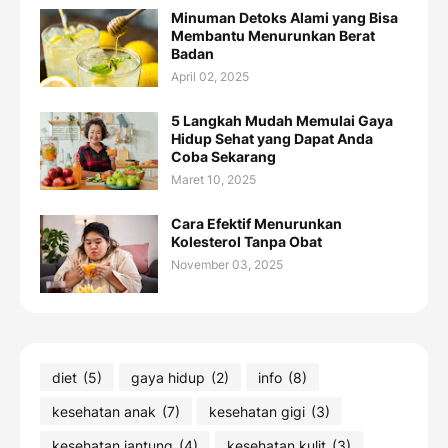
Minuman Detoks Alami yang Bisa
Membantu Menurunkan Berat
Badan
April 02, 2025
5 Langkah Mudah Memulai Gaya
Hidup Sehat yang Dapat Anda
Coba Sekarang
Maret 10, 2025
Cara Efektif Menurunkan
Kolesterol Tanpa Obat
November 03, 2025
diet
(5)
gaya hidup
(2)
info
(8)
kesehatan anak
(7)
kesehatan gigi
(3)
kesehatan jantung
(4)
kesehatan kulit
(3)