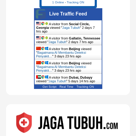
1 Online
-
Tracking ON
Live Traffic Feed
A visitor from
Social Circle,
Georgia
viewed "
Jaga Tubuh
"
2 days 7
hrs ago
A visitor from
Gallatin, Tennessee
viewed "
Jaga Tubuh
"
2 days 7 hrs ago
A visitor from
Beijing
viewed
"
Bagaimana AI Membantu Deteksi
Penyakit…
"
3 days 23 hrs ago
A visitor from
Beijing
viewed
"
Bagaimana AI Membantu Deteksi
Penyakit…
"
3 days 23 hrs ago
A visitor from
Dubai, Dubayy
viewed "
Jaga Tubuh
"
5 days 14 hrs ago
Get Script
Real Time
Tracking ON