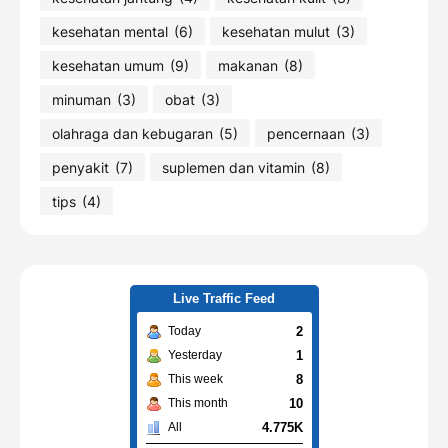
kesehatan mental
(6)
kesehatan mulut
(3)
kesehatan umum
(9)
makanan
(8)
minuman
(3)
obat
(3)
olahraga dan kebugaran
(5)
pencernaan
(3)
penyakit
(7)
suplemen dan vitamin
(8)
tips
(4)
Live Traffic Feed
2
Today
1
Yesterday
8
This week
10
This month
4.775K
All