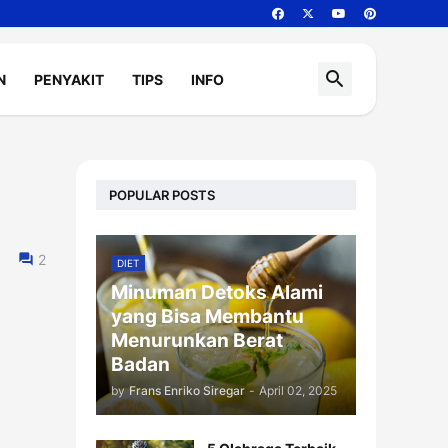
N
PENYAKIT
TIPS
INFO
POPULAR POSTS
2
DIET
Minuman Detoks Alami
yang Bisa Membantu
Menurunkan Berat
Badan
by
Frans Enriko Siregar
-
April 02, 2025