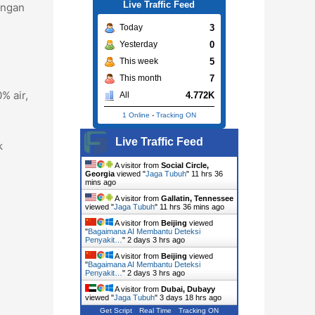
Live Traffic Feed
engan
3
Today
0
Yesterday
5
This week
7
This month
% air,
4.772K
All
1 Online
-
Tracking ON
Live Traffic Feed
k
A visitor from
Social Circle,
Georgia
viewed "
Jaga Tubuh
"
11 hrs 36
mins ago
A visitor from
Gallatin, Tennessee
viewed "
Jaga Tubuh
"
11 hrs 36 mins ago
A visitor from
Beijing
viewed
"
Bagaimana AI Membantu Deteksi
Penyakit…
"
2 days 3 hrs ago
A visitor from
Beijing
viewed
"
Bagaimana AI Membantu Deteksi
Penyakit…
"
2 days 3 hrs ago
A visitor from
Dubai, Dubayy
viewed "
Jaga Tubuh
"
3 days 18 hrs ago
Get Script
Real Time
Tracking ON