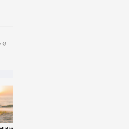
r 😅
sehatan