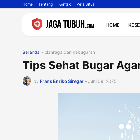
Home
Tentang
Kontak
Peta Situs
HOME
KES
Beranda
olahraga dan kebugaran
Tips Sehat Bugar Agar
by
Frans Enriko Siregar
-
Juni 09, 2025