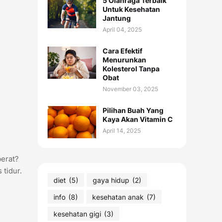
5 Olahraga Terbaik
Untuk Kesehatan
Jantung
April 04, 2025
Cara Efektif
Menurunkan
Kolesterol Tanpa
Obat
November 03, 2025
Pilihan Buah Yang
Kaya Akan Vitamin C
April 14, 2025
berat?
 tidur.
diet
(5)
gaya hidup
(2)
info
(8)
kesehatan anak
(7)
kesehatan gigi
(3)