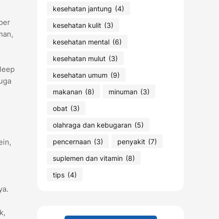
kesehatan jantung
(4)
per
kesehatan kulit
(3)
man,
kesehatan mental
(6)
kesehatan mulut
(3)
sleep
kesehatan umum
(9)
juga
makanan
(8)
minuman
(3)
obat
(3)
olahraga dan kebugaran
(5)
pencernaan
(3)
penyakit
(7)
ein,
suplemen dan vitamin
(8)
tips
(4)
ya.
k,