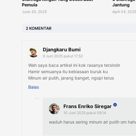
Pemula
Jantung
June 30, 2025
April 04, 202
2 KOMENTAR
Djangkaru Bumi
9 Juni 2025 pukul 17.52
Wah saya baca artikel ini kok rasanya tersindir
Hamir semuanya itu kebiasaan buruk ku
Minum air putih, jarang banget, ngopi terus
Balas
Frans Enriko Siregar
10 Juni 2025 pukul 09.14
waduh harus sering minum air putih om hah