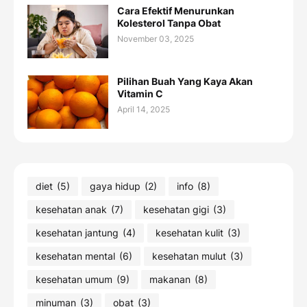
Cara Efektif Menurunkan
Kolesterol Tanpa Obat
November 03, 2025
Pilihan Buah Yang Kaya Akan
Vitamin C
April 14, 2025
diet
(5)
gaya hidup
(2)
info
(8)
kesehatan anak
(7)
kesehatan gigi
(3)
kesehatan jantung
(4)
kesehatan kulit
(3)
kesehatan mental
(6)
kesehatan mulut
(3)
kesehatan umum
(9)
makanan
(8)
minuman
(3)
obat
(3)