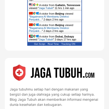
A visitor from
Gallatin, Tennessee
viewed "
Jaga Tubuh
"
11 hrs 1 min ago
A visitor from
Beijing
viewed
"
Bagaimana AI Membantu Deteksi
Penyakit…
"
2 days 2 hrs ago
A visitor from
Beijing
viewed
"
Bagaimana AI Membantu Deteksi
Penyakit…
"
2 days 2 hrs ago
A visitor from
Dubai, Dubayy
viewed "
Jaga Tubuh
"
3 days 17 hrs ago
Get Script
Real Time
Tracking ON
Jaga tubuhmu setiap hari dengan makanan yang
bergizi dan juga olahraga yang cukup setiap harinya.
Blog Jaga Tubuh akan memberikan informasi mengenai
dunia kesehatan dan kebugaran.