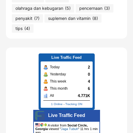
olahraga dan kebugaran
(5)
pencernaan
(3)
penyakit
(7)
suplemen dan vitamin
(8)
tips
(4)
Live Traffic Feed
2
Today
0
Yesterday
4
This week
6
This month
4.771K
All
1 Online
-
Tracking ON
Live Traffic Feed
A visitor from
Social Circle,
Georgia
viewed "
Jaga Tubuh
"
11 hrs 1 min
ago