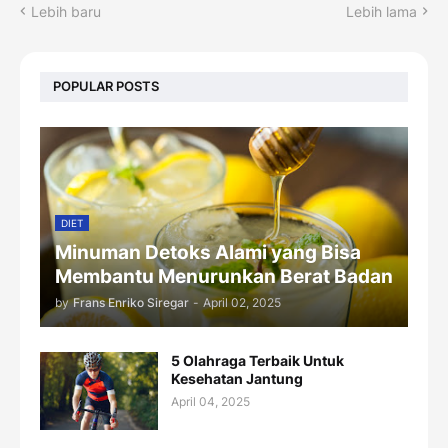
Lebih baru
Lebih lama
POPULAR POSTS
DIET
Minuman Detoks Alami yang Bisa
Membantu Menurunkan Berat Badan
by
Frans Enriko Siregar
-
April 02, 2025
5 Olahraga Terbaik Untuk
Kesehatan Jantung
April 04, 2025